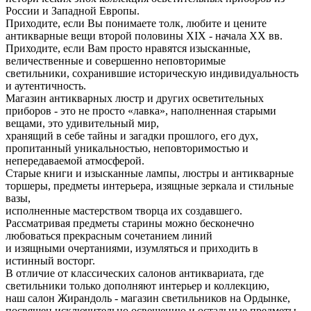
России и Западной Европы.
Приходите, если Вы понимаете толк, любите и цените
антикварные вещи второй половины XIX - начала XX вв.
Приходите, если Вам просто нравятся изысканные,
величественные и совершенно неповторимые
светильники, сохранившие историческую индивидуальность
и аутентичность.
Магазин антикварных люстр и других осветительных
приборов - это не просто «лавка», наполненная старыми
вещами, это удивительный мир,
хранящий в себе тайны и загадки прошлого, его дух,
пропитанный уникальностью, неповторимостью и
непередаваемой атмосферой.
Старые книги и изысканные лампы, люстры и антикварные
торшеры, предметы интерьера, изящные зеркала и стильные
вазы,
исполненные мастерством творца их создавшего.
Рассматривая предметы старины можно бесконечно
любоваться прекрасным сочетанием линий
и изящными очертаниями, изумляться и приходить в
истинный восторг.
В отличие от классических салонов антиквариата, где
светильники только дополняют интерьер и коллекцию,
наш салон Жирандоль - магазин светильников на Ордынке,
посвящен исключительно освещению и остальные предметы